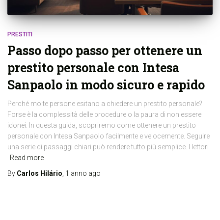
PRESTITI
Passo dopo passo per ottenere un
prestito personale con Intesa
Sanpaolo in modo sicuro e rapido
Perché molte persone esitano a chiedere un prestito personale?
Forse è la complessità delle procedure o la paura di non essere
idonei. In questa guida, scopriremo come ottenere un prestito
personale con Intesa Sanpaolo facilmente e velocemente. Seguire
una serie di passaggi chiari può rendere tutto più semplice. I lettori
Read more
By
Carlos Hilário
,
1 anno
ago