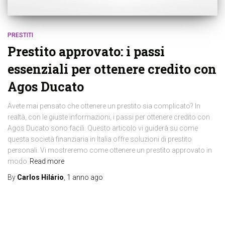
PRESTITI
Prestito approvato: i passi
essenziali per ottenere credito con
Agos Ducato
Avete mai pensato che ottenere un prestito sia complicato? In
realtà, con le giuste informazioni, i passi per ottenere credito con
Agos Ducato sono facili. Questo articolo vi guiderà su come
questa società finanziaria in Italia offre soluzioni di prestito
personali. Vi mostreremo come ottenere un prestito approvato in
modo
Read more
By
Carlos Hilário
,
1 anno
ago