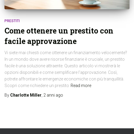
PRESTITI
Come ottenere un prestito con
facile approvazione
Vi siete mai chiesti come ottenere un finanziamento velocemente?
In un mondo dove avere risorse finanziarie è cruciale, un prestito
facile è una soluzione attraente. Questo articolo vi mostrerà le
opzioni disponibili e come semplificare l’approvazione. Così,
potrete affrontare le emergenze economiche con più tranquillità.
Scopri come richiedere un prestito
Read more
By
Charlotte Miller
,
2 anni
ago