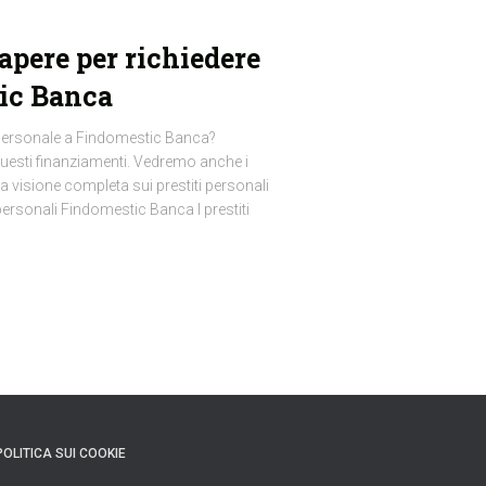
sapere per richiedere
tic Banca
o personale a Findomestic Banca?
questi finanziamenti. Vedremo anche i
una visione completa sui prestiti personali
personali Findomestic Banca I prestiti
POLITICA SUI COOKIE