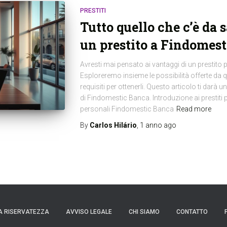
PRESTITI
Tutto quello che c’è da 
un prestito a Findomes
Avresti mai pensato ai vantaggi di un prestit
Esploreremo insieme le possibilità offerte da 
requisiti per ottenerli. Questo articolo ti darà 
di Findomestic Banca. Introduzione ai prestiti 
personali Findomestic Banca
Read more
By
Carlos Hilário
,
1 anno
ago
A RISERVATEZZA
AVVISO LEGALE
CHI SIAMO
CONTATTO