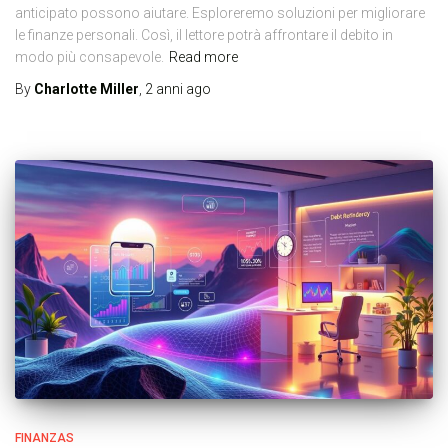
anticipato possono aiutare. Esploreremo soluzioni per migliorare
le finanze personali. Così, il lettore potrà affrontare il debito in
modo più consapevole.
Read more
By
Charlotte Miller
,
2 anni
ago
FINANZAS