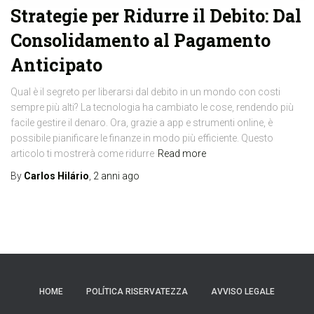
Strategie per Ridurre il Debito: Dal
Consolidamento al Pagamento
Anticipato
Qual è il segreto per liberarsi dal debito in un mondo con costi
sempre più alti? La tecnologia ha cambiato le cose, rendendo più
facile gestire il denaro. Ora, grazie a app e strumenti online, è
possibile pianificare le finanze in modo più efficiente. Questo
articolo ti mostrerà come ridurre
Read more
By
Carlos Hilário
,
2 anni
ago
HOME
POLÍTICA RISERVATEZZA
AVVISO LEGALE