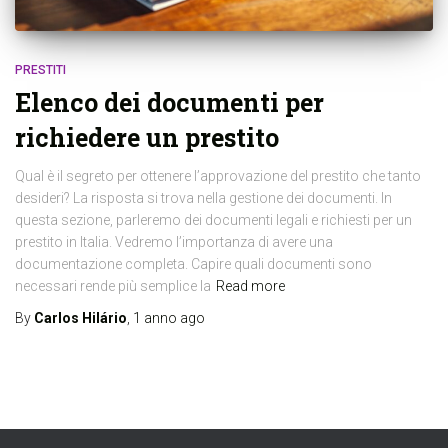
PRESTITI
Elenco dei documenti per
richiedere un prestito
Qual è il segreto per ottenere l’approvazione del prestito che tanto
desideri? La risposta si trova nella gestione dei documenti. In
questa sezione, parleremo dei documenti legali e richiesti per un
prestito in Italia. Vedremo l’importanza di avere una
documentazione completa. Capire quali documenti sono
necessari rende più semplice la
Read more
By
Carlos Hilário
,
1 anno
ago