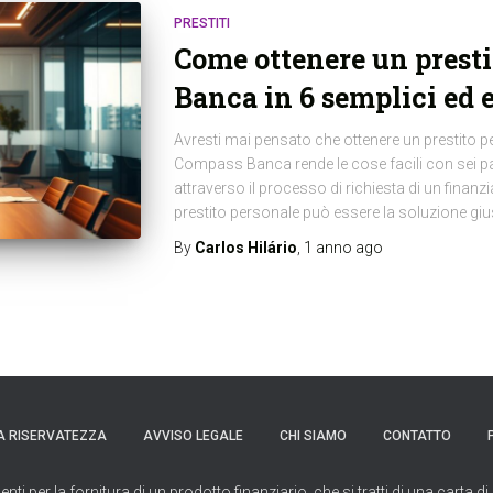
PRESTITI
Come ottenere un prest
Banca in 6 semplici ed e
Avresti mai pensato che ottenere un prestito 
Compass Banca rende le cose facili con sei pas
attraverso il processo di richiesta di un fina
prestito personale può essere la soluzione gius
By
Carlos Hilário
,
1 anno
ago
A RISERVATEZZA
AVVISO LEGALE
CHI SIAMO
CONTATTO
per la fornitura di un prodotto finanziario, che si tratti di una carta di 