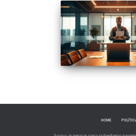
HOME
POLÍTIC
Avviso: in nessun caso richiediamo pagamenti 