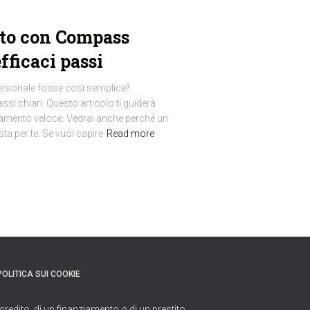
ito con Compass
fficaci passi
personale fosse così semplice?
si chiari. Questo articolo ti guiderà
nziamento veloce. Vedrai anche perché un
ta per te. Se vuoi capire
Read more
POLITICA SUI COOKIE
credito, di un finanziamento o di un prestito.