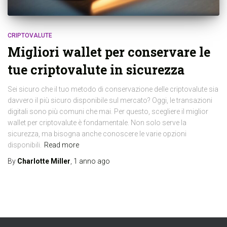
CRIPTOVALUTE
Migliori wallet per conservare le
tue criptovalute in sicurezza
Sei sicuro che il tuo metodo di conservazione delle criptovalute sia
davvero il più sicuro disponibile sul mercato? Oggi, le transazioni
digitali sono più comuni che mai. Per questo, scegliere il miglior
wallet per criptovalute è fondamentale. Non solo serve la
sicurezza, ma bisogna anche conoscere le varie opzioni
disponibili.
Read more
By
Charlotte Miller
,
1 anno
ago