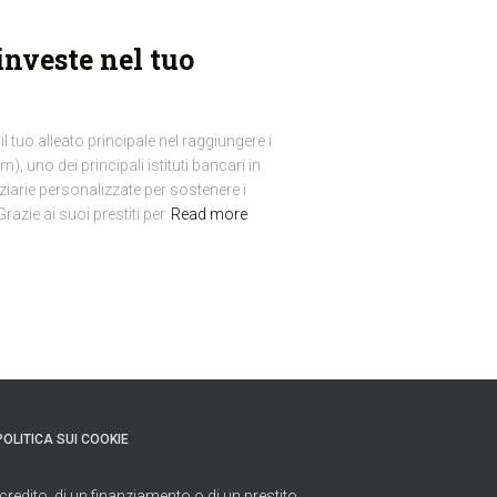
nveste nel tuo
tuo alleato principale nel raggiungere i
), uno dei principali istituti bancari in
nziarie personalizzate per sostenere i
azie ai suoi prestiti per
Read more
POLITICA SUI COOKIE
credito, di un finanziamento o di un prestito.