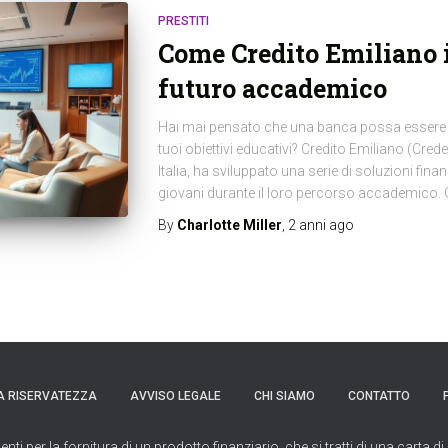
PRESTITI
Come Credito Emiliano i
futuro accademico
Hai mai pensato che una banca possa essere il 
tuoi obiettivi educativi? Credito Emiliano (Credem
Italia, ha sviluppato una serie di soluzioni fina
giovani durante il loro percorso accademico. Gr
By
Charlotte Miller
,
2 anni
ago
A RISERVATEZZA
AVVISO LEGALE
CHI SIAMO
CONTATTO
per la fornitura di un prodotto finanziario, che si tratti di una carta di 