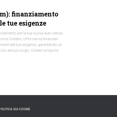
em): finanziamento
le tue esigenze
nanziamento per la tua nuova auto senza
me Credem, offre servizi finanziari
mente alle tue esigenze, garantendo un
icolo dei tuoi sogni. Credem propone
POLITICA SUI COOKIE