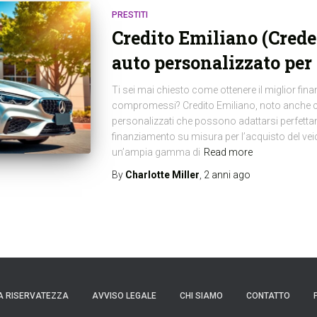
PRESTITI
Credito Emiliano (Cred
auto personalizzato per 
Ti sei mai chiesto come ottenere il miglior fi
compromessi? Credito Emiliano, noto anche co
personalizzati che possono adattarsi perfetta
finanziamento su misura per l’acquisto del ve
un’ampia gamma di
Read more
By
Charlotte Miller
,
2 anni
ago
A RISERVATEZZA
AVVISO LEGALE
CHI SIAMO
CONTATTO