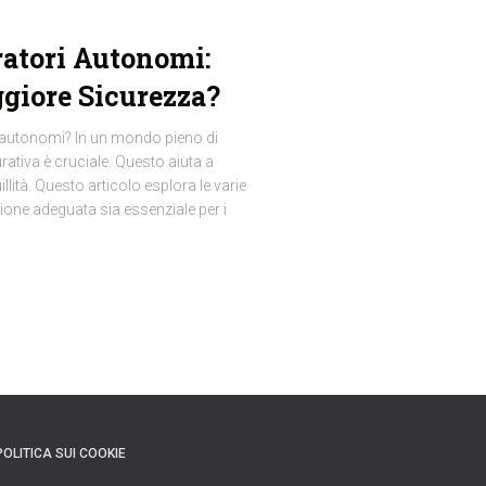
ratori Autonomi:
ggiore Sicurezza?
ri autonomi? In un mondo pieno di
rativa è cruciale. Questo aiuta a
illità. Questo articolo esplora le varie
ione adeguata sia essenziale per i
POLITICA SUI COOKIE