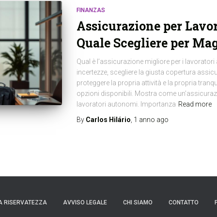
FINANZAS
Assicurazione per Lavo
Quale Scegliere per Ma
Qual è l’assicurazione migliore per i lavorato
incertezze, scegliere la giusta copertura assicu
proteggere la propria attività e la propria tranqu
opzioni disponibili. Mostra come un’assicuraz
lavoratori autonomi. Importanza
Read more
By
Carlos Hilário
,
1 anno
ago
A RISERVATEZZA
AVVISO LEGALE
CHI SIAMO
CONTATTO