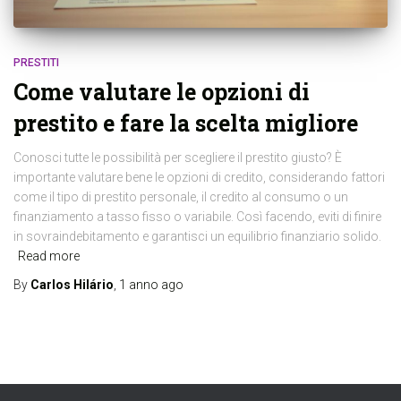
PRESTITI
Come valutare le opzioni di
prestito e fare la scelta migliore
Conosci tutte le possibilità per scegliere il prestito giusto? È
importante valutare bene le opzioni di credito, considerando fattori
come il tipo di prestito personale, il credito al consumo o un
finanziamento a tasso fisso o variabile. Così facendo, eviti di finire
in sovraindebitamento e garantisci un equilibrio finanziario solido.
Read more
By
Carlos Hilário
,
1 anno
ago