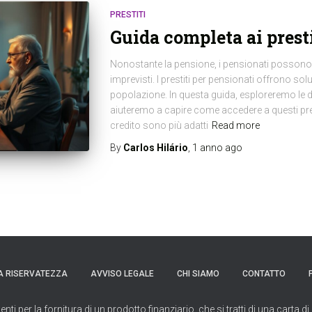
PRESTITI
Guida completa ai presti
Nonostante la pensione, i pensionati possono 
imprevisti. I prestiti per pensionati offrono so
popolazione. In questa guida, esploreremo le dive
aiuteremo a capire come accedere a questi prest
credito sono più adatti
Read more
By
Carlos Hilário
,
1 anno
ago
A RISERVATEZZA
AVVISO LEGALE
CHI SIAMO
CONTATTO
per la fornitura di un prodotto finanziario, che si tratti di una carta di 