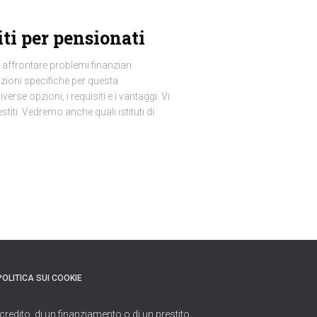
ti per pensionati
affrontare problemi finanziari
luzioni specifiche per questa
rse opzioni, i requisiti e i vantaggi. Vi
iti. Vedremo anche quali istituti di
POLITICA SUI COOKIE
credito, di un finanziamento o di un prestito.