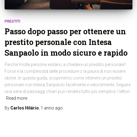
PRESTITI
Passo dopo passo per ottenere un
prestito personale con Intesa
Sanpaolo in modo sicuro e rapido
Perché molte persone esitano a chiedere un prestito personale?
Forse è la complessità delle procedure o la paura di non essere
idonei. In questa guida, scopriremo come ottenere un prestito
personale con Intesa Sanpaolo facilmente e velocemente. Seguire
una serie di passaggi chiari può rendere tutto più semplice. I lettori
Read more
By
Carlos Hilário
,
1 anno
ago