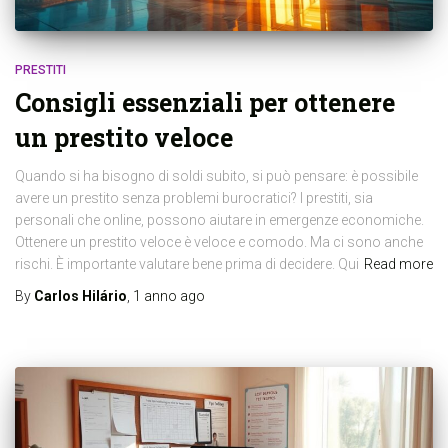
PRESTITI
Consigli essenziali per ottenere
un prestito veloce
Quando si ha bisogno di soldi subito, si può pensare: è possibile
avere un prestito senza problemi burocratici? I prestiti, sia
personali che online, possono aiutare in emergenze economiche.
Ottenere un prestito veloce è veloce e comodo. Ma ci sono anche
rischi. È importante valutare bene prima di decidere. Qui
Read more
By
Carlos Hilário
,
1 anno
ago