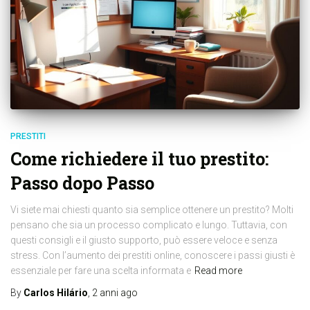
PRESTITI
Come richiedere il tuo prestito:
Passo dopo Passo
Vi siete mai chiesti quanto sia semplice ottenere un prestito? Molti
pensano che sia un processo complicato e lungo. Tuttavia, con
questi consigli e il giusto supporto, può essere veloce e senza
stress. Con l’aumento dei prestiti online, conoscere i passi giusti è
essenziale per fare una scelta informata e
Read more
By
Carlos Hilário
,
2 anni
ago