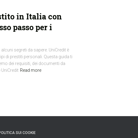
ito in Italia con
so passo per i
 alcuni segreti da sapere. UniCredit è
tipi di prestiti personali. Questa guida ti
mo dei requisiti, dei documenti da
e UniCredit
Read more
POLITICA SUI COOKIE