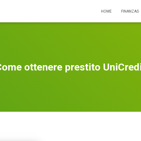
HOME
FINANZAS
ome ottenere prestito UniCred