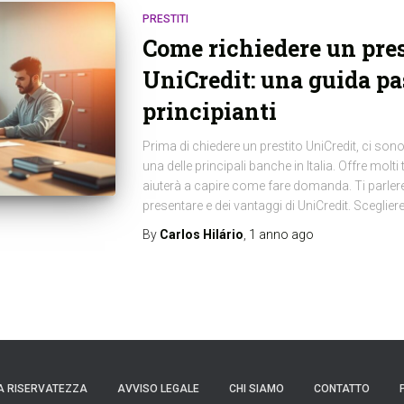
PRESTITI
Come richiedere un prest
UniCredit: una guida pas
principianti
Prima di chiedere un prestito UniCredit, ci sono
una delle principali banche in Italia. Offre molti 
aiuterà a capire come fare domanda. Ti parlere
presentare e dei vantaggi di UniCredit. Sceglier
By
Carlos Hilário
,
1 anno
ago
A RISERVATEZZA
AVVISO LEGALE
CHI SIAMO
CONTATTO