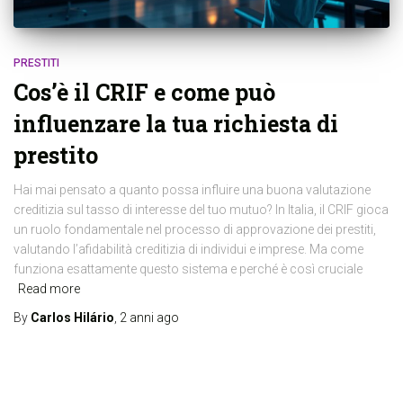
PRESTITI
Cos’è il CRIF e come può
influenzare la tua richiesta di
prestito
Hai mai pensato a quanto possa influire una buona valutazione
creditizia sul tasso di interesse del tuo mutuo? In Italia, il CRIF gioca
un ruolo fondamentale nel processo di approvazione dei prestiti,
valutando l’afidabilità creditizia di individui e imprese. Ma come
funziona esattamente questo sistema e perché è così cruciale
Read more
By
Carlos Hilário
,
2 anni
ago