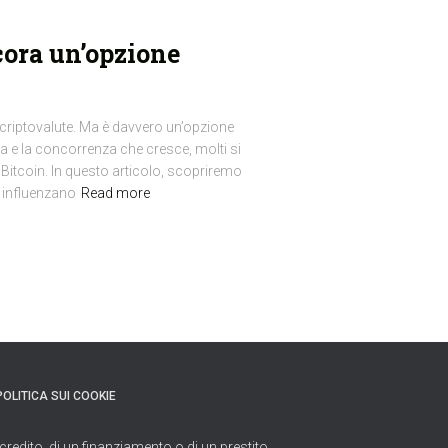
cora un’opzione
 criptovalute. Ma è davvero un’opzione
ria e la concorrenza che cresce, molti si
itcoin. In questo articolo, scopriremo
i influenzano
Read more
POLITICA SUI COOKIE
credito, di un finanziamento o di un prestito.