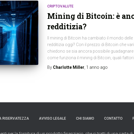
CRIPTOVALUTE
Mining di Bitcoin: è an
redditizia?
Il mining di Bitcoin ha cambiato il mondo delle
redditizia oggi? Con il prezzo di Bitcoin che va
chiedono se sia ancora possibile guadagnare B
come funziona il mining di Bitcoin, quali fattor
By
Charlotte Miller
,
1 anno
ago
A RISERVATEZZA
AVVISO LEGALE
CHI SIAMO
CONTATTO
per la fornitura di un prodotto finanziario, che si tratti di una carta di 