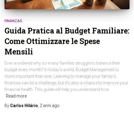
FINANZAS
Guida Pratica al Budget Familiare:
Come Ottimizzare le Spese
Mensili
Ever wondered why so many families struggle to balance their
budget every month? In today’s world, Budget Management is
more important than ever. Learning to manage your family’s
finances can be a challenge, but it’s also a chance to improve your
financial health. This guide will help you understand how
Read more
By
Carlos Hilário
,
2 anni
ago