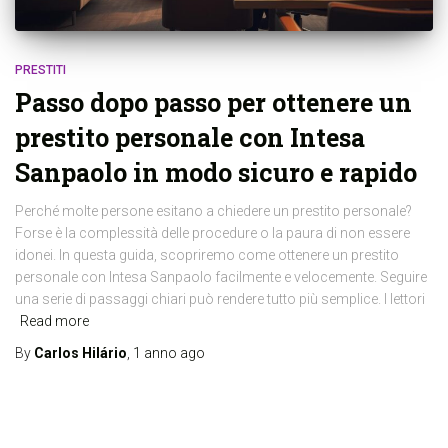
PRESTITI
Passo dopo passo per ottenere un
prestito personale con Intesa
Sanpaolo in modo sicuro e rapido
Perché molte persone esitano a chiedere un prestito personale?
Forse è la complessità delle procedure o la paura di non essere
idonei. In questa guida, scopriremo come ottenere un prestito
personale con Intesa Sanpaolo facilmente e velocemente. Seguire
una serie di passaggi chiari può rendere tutto più semplice. I lettori
Read more
By
Carlos Hilário
,
1 anno
ago