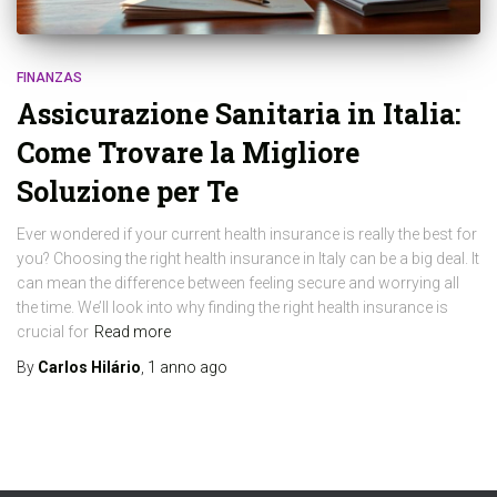
FINANZAS
Assicurazione Sanitaria in Italia:
Come Trovare la Migliore
Soluzione per Te
Ever wondered if your current health insurance is really the best for
you? Choosing the right health insurance in Italy can be a big deal. It
can mean the difference between feeling secure and worrying all
the time. We’ll look into why finding the right health insurance is
crucial for
Read more
By
Carlos Hilário
,
1 anno
ago