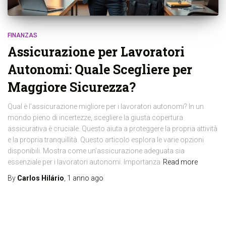
FINANZAS
Assicurazione per Lavoratori
Autonomi: Quale Scegliere per
Maggiore Sicurezza?
Qual è l’assicurazione migliore per i lavoratori autonomi? In un
mondo pieno di incertezze, scegliere la giusta copertura
assicurativa è cruciale. Questo aiuta a proteggere la propria attività
e la propria tranquillità. Questo articolo esplora le varie opzioni
disponibili. Mostra come un’assicurazione adeguata sia
essenziale per i lavoratori autonomi. Importanza
Read more
By
Carlos Hilário
,
1 anno
ago