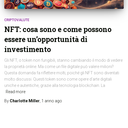
CRIPTOVALUTE
NFT: cosa sono e come possono
essere un’opportunità di
investimento
Gli NFT, o token non fungibili, stanno cambiando il modo di vedere
la proprietà online. Ma come un file digitale può valere milioni?
Questa domanda fa riflettere molti, poiché gli NFT sono diventati
molto discussi. Questi token sono come opere d’arte digitali
uniche e autentiche, grazie alla tecnologia blockchain. La
Read more
By
Charlotte Miller
,
1 anno
ago