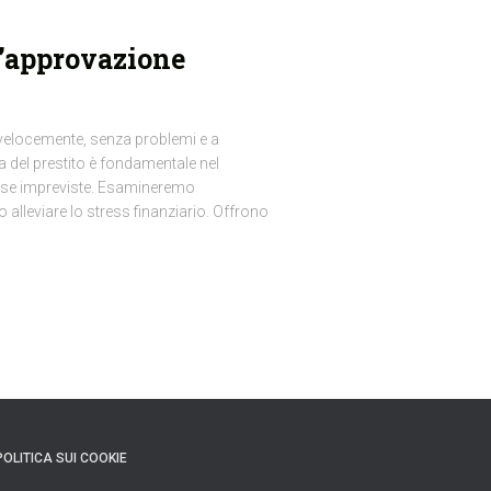
l’approvazione
o velocemente, senza problemi e a
 del prestito è fondamentale nel
pese impreviste. Esamineremo
 alleviare lo stress finanziario. Offrono
POLITICA SUI COOKIE