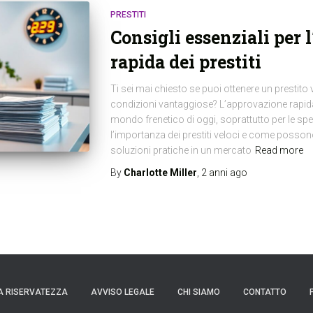
PRESTITI
Consigli essenziali per 
rapida dei prestiti
Ti sei mai chiesto se puoi ottenere un prestit
condizioni vantaggiose? L’approvazione rapida
mondo frenetico di oggi, soprattutto per le s
l’importanza dei prestiti veloci e come possono
soluzioni pratiche in un mercato
Read more
By
Charlotte Miller
,
2 anni
ago
A RISERVATEZZA
AVVISO LEGALE
CHI SIAMO
CONTATTO