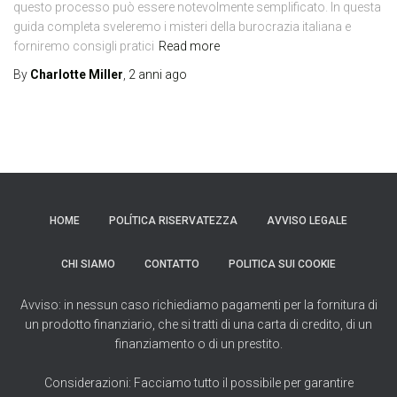
questo processo può essere notevolmente semplificato. In questa
guida completa sveleremo i misteri della burocrazia italiana e
forniremo consigli pratici
Read more
By
Charlotte Miller
,
2 anni
ago
HOME
POLÍTICA RISERVATEZZA
AVVISO LEGALE
CHI SIAMO
CONTATTO
POLITICA SUI COOKIE
Avviso: in nessun caso richiediamo pagamenti per la fornitura di
un prodotto finanziario, che si tratti di una carta di credito, di un
finanziamento o di un prestito.
Considerazioni: Facciamo tutto il possibile per garantire