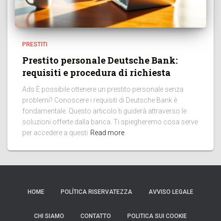
PRESTITI
Prestito personale Deutsche Bank:
requisiti e procedura di richiesta
Ads È possibile ottenere un prestito personale senza
problemi? Conoscere i requisiti di Deutsche Bank è
fondamentale. Questo articolo ti guiderà attraverso le
soluzioni offerte dalla banca. Ti spiegheremo cosa serve
per accedere a questi
Read more
HOME
POLÍTICA RISERVATEZZA
AVVISO LEGALE
CHI SIAMO
CONTATTO
POLITICA SUI COOKIE