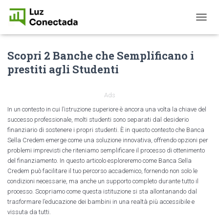
T
O
G
Scopri 2 Banche che Semplificano i
G
L
prestiti agli Studenti
E
N
A
Ads
V
I
In un contesto in cui l’istruzione superiore è ancora una volta la chiave del
G
successo professionale, molti studenti sono separati dal desiderio
A
finanziario di sostenere i propri studenti. È in questo contesto che Banca
T
Sella Credem emerge come una soluzione innovativa, offrendo opzioni per
I
problemi imprevisti che riteniamo semplificare il processo di ottenimento
O
del finanziamento. In questo articolo esploreremo come Banca Sella
N
Credem può facilitare il tuo percorso accademico, fornendo non solo le
condizioni necessarie, ma anche un supporto completo durante tutto il
processo. Scopriamo come questa istituzione si sta allontanando dal
trasformare l’educazione dei bambini in una realtà più accessibile e
vissuta da tutti.