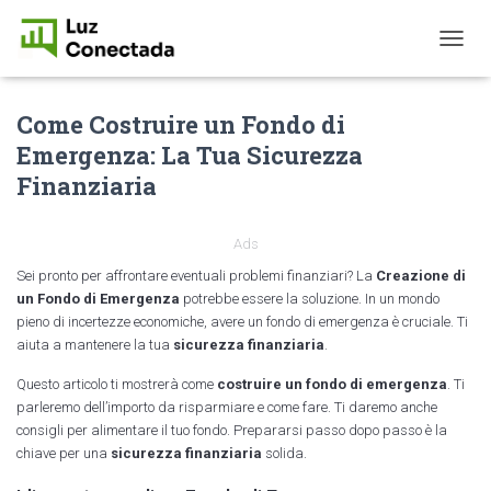
T
O
G
Come Costruire un Fondo di
G
L
Emergenza: La Tua Sicurezza
E
Finanziaria
N
A
V
I
Ads
G
Sei pronto per affrontare eventuali problemi finanziari? La
Creazione di
A
un Fondo di Emergenza
potrebbe essere la soluzione. In un mondo
T
pieno di incertezze economiche, avere un fondo di emergenza è cruciale. Ti
I
aiuta a mantenere la tua
sicurezza finanziaria
.
O
N
Questo articolo ti mostrerà come
costruire un fondo di emergenza
. Ti
parleremo dell’importo da risparmiare e come fare. Ti daremo anche
consigli per alimentare il tuo fondo. Prepararsi passo dopo passo è la
chiave per una
sicurezza finanziaria
solida.