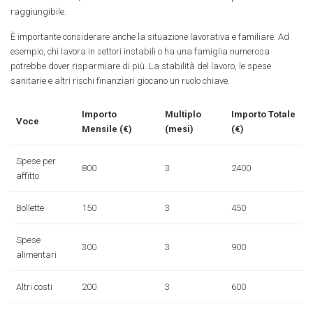
raggiungibile.
È importante considerare anche la situazione lavorativa e familiare. Ad
esempio, chi lavora in settori instabili o ha una famiglia numerosa
potrebbe dover risparmiare di più. La stabilità del lavoro, le spese
sanitarie e altri rischi finanziari giocano un ruolo chiave.
Importo
Multiplo
Importo Totale
Voce
Mensile (€)
(mesi)
(€)
Spese per
800
3
2400
affitto
Bollette
150
3
450
Spese
300
3
900
alimentari
Altri costi
200
3
600