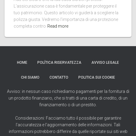
L’assicurazione casa è fondamentale per proteggere il
tuo patrimonio. Questo articolo vi guiderà a scegliere la
polizza giusta. Vedremo l’importanza di una protezione
completa contro
Read more
HOME
POLÍTICA RISERVATEZZA
AVVISO LEGALE
CHI SIAMO
CONTATTO
POLITICA SUI COOKIE
Avviso: in nessun caso richiediamo pagamenti per la fornitura di
un prodotto finanziario, che si tratti di una carta di credito, di un
finanziamento o di un prestito.
Considerazioni: Facciamo tutto il possibile per garantire
l’accuratezza e l’aggiornamento delle informazioni. Tali
informazioni potrebbero differire da quelle riportate sui siti web